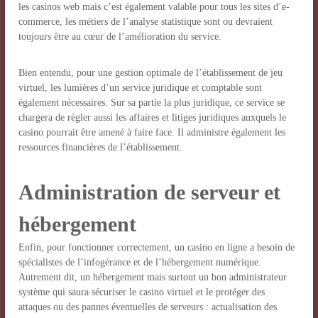
les casinos web mais c’est également valable pour tous les sites d’e-
commerce, les métiers de l’analyse statistique sont ou devraient
toujours être au cœur de l’amélioration du service.
Bien entendu, pour une gestion optimale de l’établissement de jeu
virtuel, les lumières d’un service juridique et comptable sont
également nécessaires. Sur sa partie la plus juridique, ce service se
chargera de régler aussi les affaires et litiges juridiques auxquels le
casino pourrait être amené à faire face. Il administre également les
ressources financières de l’établissement.
Administration de serveur et
hébergement
Enfin, pour fonctionner correctement, un casino en ligne a besoin de
spécialistes de l’infogérance et de l’hébergement numérique.
Autrement dit, un hébergement mais surtout un bon administrateur
système qui saura sécuriser le casino virtuel et le protéger des
attaques ou des pannes éventuelles de serveurs : actualisation des