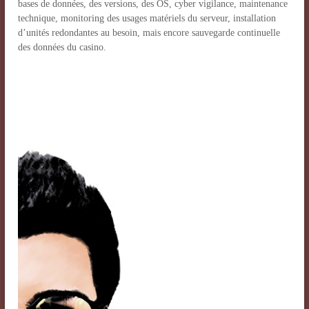
bases de données, des versions, des OS, cyber vigilance, maintenance
technique, monitoring des usages matériels du serveur, installation
d’unités redondantes au besoin, mais encore sauvegarde continuelle
des données du casino.